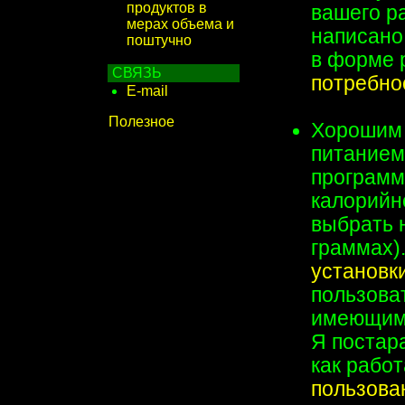
продуктов в
вашего ра
мерах объема и
написано
поштучно
в форме 
СВЯЗЬ
потребно
E-mail
Полезное
Хорошим 
питанием
программ
калорийн
выбрать н
граммах)
установк
пользоват
имеющими
Я постар
как работ
пользова