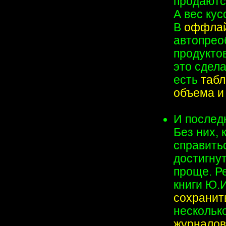
продаются
А вес кус
В
оффлай
автопрео
продуктов
это сдела
есть
табл
объема и
И послед
Без них, 
справить
достигну
проще. Р
книги Ю.
сохранит
нескольк
журналов