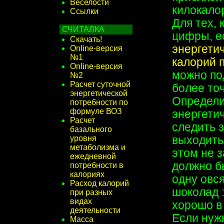
Веселости
килокало
Ссылки
Для тех, 
СЧИТАЛКА
цифры, е
Скачать!
энергети
Online-версия
№1
калорий 
Online-версия
можно по
№2
Расчет суточной
более точ
энергетической
Определи
потребности по
формуле ВОЗ
энергети
Расчет
следить з
базального
уровня
выходить 
метаболизма и
этом не з
ежедневной
должно б
потребности в
калориях
одну овся
Расход калорий
шоколад 
при разных
видах
хорошо в 
деятельности
Если нуж
Масса