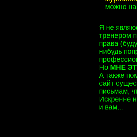
можно н
Я не являю
тренером п
права (буду
нибудь по
профессио
Но
МНЕ ЭТ
А также по
сайт сущест
письмам, ч
Искренне н
и вам...