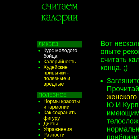
Вот нескол
ЛИКБЕЗ
Курс молодого
опыте реком
бойца
считать ка
Калорийность
конца. ;)
Худейские
привычки -
полезные и
Заглянит
вредные
Прочитай
ПОЛЕЗНОЕ
женского
Нормы красоты
Ю.И.Курп
и гармонии
имеющимс
Как сохранить
фигуру
телослож
Диеты
нормальн
Упражнения
Разности
приблизи