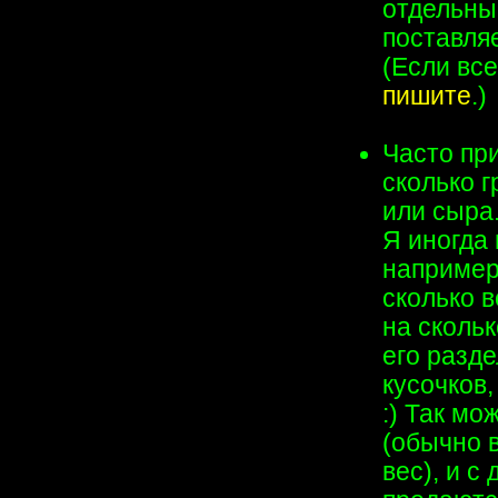
отдельны
поставля
(Если все
пишите
.)
Часто при
сколько г
или сыра
Я иногда 
например,
сколько в
на сколь
его разде
кусочков,
:) Так мо
(обычно в
вес), и с