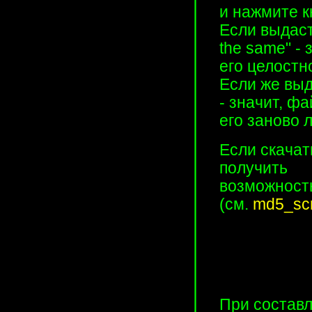
и нажмите к
Если выдас
the same" -
его целостн
Если же выд
- значит, ф
его заново 
Если скачат
получить
возможность
(см.
md5_scr
При состав