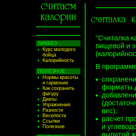
"Считалка к
ЛИКБЕЗ
пищевой и э
Курс молодого
(калорийнос
бойца
Калорийность
В программ
ПОЛЕЗНОЕ
Нормы красоты
сохранени
и гармонии
форматы д
Как сохранить
фигуру
добавлени
Диеты
(достаточ
Упражнения
вес);
Разности
Веселости
расчет пр
Ссылки
и углевод
Полезное
выпитой ж