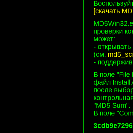
Воспользуй
[скачать MD
MD5Win32.e
проверки ко
может:
- открывать
(см.
md5_scr
- поддержива
В поле "Fil
файл Install.
после выбор
контрольная
"MD5 Sum".
В поле "Com
3cdb9e7296