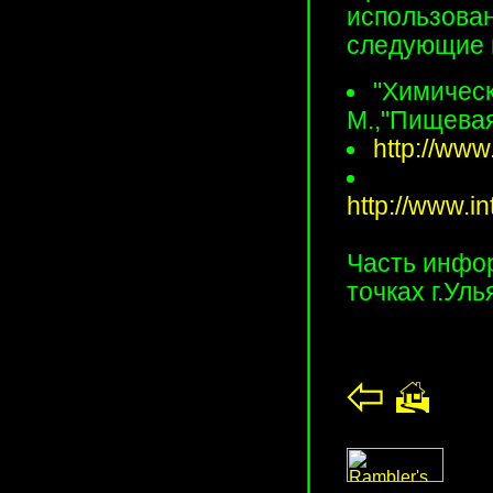
использова
следующие 
"Химическ
М.,"Пищевая
http://www
http://www.i
Часть инфо
точках г.Уль