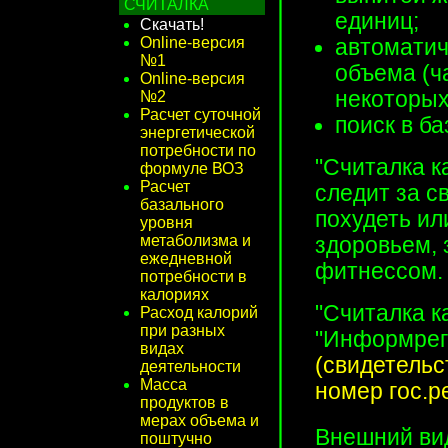
СЧИТАЛКА
единиц;
Скачать!
Online-версия
автоматич
№1
объема (ча
Online-версия
некоторых
№2
Расчет суточной
поиск в б
энергетической
потребности по
"Считалка к
формуле ВОЗ
Расчет
следит за с
базального
похудеть ил
уровня
метаболизма и
здоровьем, 
ежедневной
фитнессом.
потребности в
калориях
"Считалка к
Расход калорий
при разных
"Информрег
видах
(свидетельс
деятельности
Масса
номер гос.р
продуктов в
мерах объема и
Внешний ви
поштучно