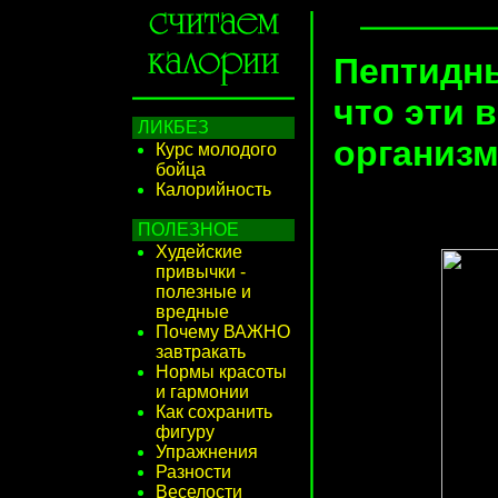
Пептидны
что эти 
ЛИКБЕЗ
организ
Курс молодого
бойца
Калорийность
ПОЛЕЗНОЕ
Худейские
привычки -
полезные и
вредные
Почему ВАЖНО
завтракать
Нормы красоты
и гармонии
Как сохранить
фигуру
Упражнения
Разности
Веселости