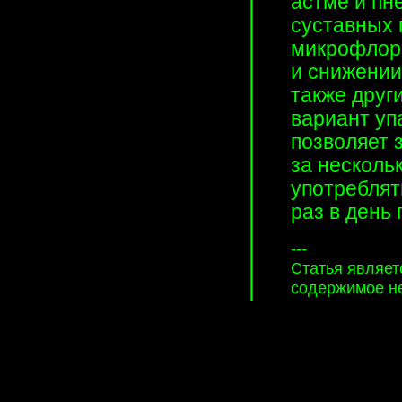
астме и пн
суставных 
микрофлоры
и снижении
также друг
вариант уп
позволяет 
за несколь
употреблят
раз в день
---
Статья являет
содержимое не