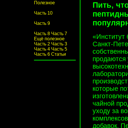
Полезное
Пить, чт
пептидн
Часть 10
популяр
Часть 9
Часть 8
Часть 7
«Институт 
Ещё полезное
Санкт-Пете
Часть 2
Часть 3
Часть 4
Часть 5
собственны
Часть 6
Статьи
продаются 
высокотехн
лаборатори
производст
которые по
изготовлен
чайной про
уходу за в
комплексов
добавок. П