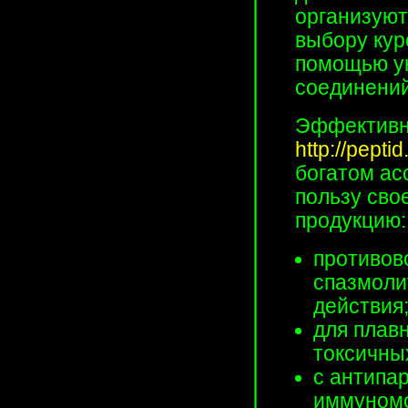
организуют
выбору кур
помощью у
соединений
Эффективн
http://peptid
богатом ас
пользу сво
продукцию:
противов
спазмоли
действия
для плав
токсичны
с антипа
иммуномо