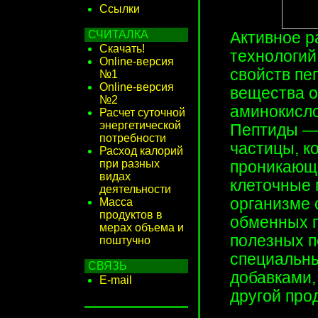
Ссылки
СЧИТАЛКА
Активное р
Скачать!
технологий
Online-версия
свойств пе
№1
Online-версия
вещества о
№2
аминокисло
Расчет суточной
энергетической
Пептиды — 
потребности
частицы, к
Расход калорий
при разных
проникающе
видах
клеточные 
деятельности
организме 
Масса
продуктов в
обменных п
мерах объема и
полезных п
поштучно
специальн
СВЯЗЬ
добавками,
E-mail
другой про