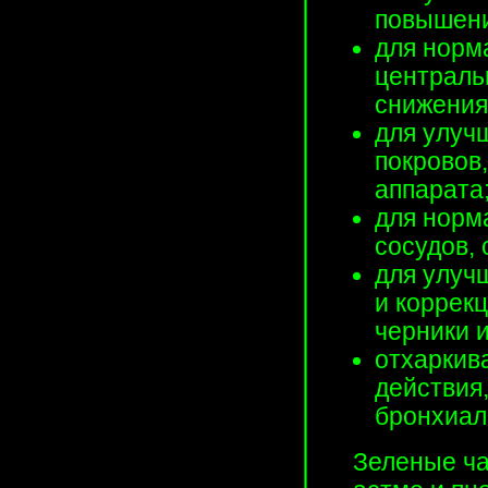
повышени
для норм
централь
снижения
для улуч
покровов
аппарата
для норм
сосудов, 
для улуч
и коррек
черники и
отхаркив
действия
бронхиал
Зеленые ча