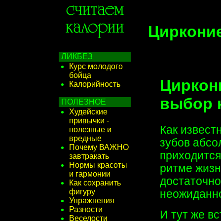
Циркони
ЛИКБЕЗ
Курс молодого
бойца
Циркон
Калорийность
выбор 
ПОЛЕЗНОЕ
Худейские
привычки -
Как извест
полезные и
вредные
зубов абсо
Почему ВАЖНО
приходится
завтракать
Нормы красоты
ритме жизн
и гармонии
достаточно
Как сохранить
фигуру
неожиданн
Упражнения
Разности
И тут же в
Веселости