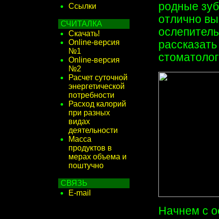
родные зуб
Ссылки
отлично вы
СЧИТАЛКА
ослепитель
Скачать!
Online-версия
рассказать
№1
стоматолог
Online-версия
№2
Расчет суточной
энергетической
потребности
Расход калорий
при разных
видах
деятельности
Масса
продуктов в
мерах объема и
поштучно
СВЯЗЬ
E-mail
Начнем с о