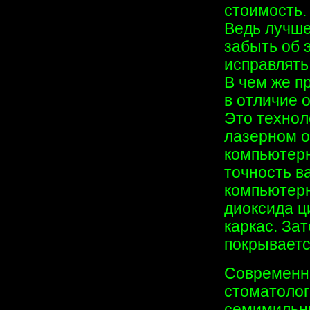
стоимость.
Ведь лучше
забыть об 
исправлять 
В чем же п
в отличие 
Это технол
лазерном о
компьютерн
точность в
компьютерн
диоксида ц
каркас. За
покрываетс
Современна
стоматологи
семимильны