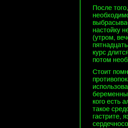
После того,
необходимо
выбрасыва
настойку н
(утром, ве
пятнадцать
курс длитс
потом необ
Стоит помн
противопок
использова
беременным
кого есть а
такое сред
гастрите, 
сердечносо