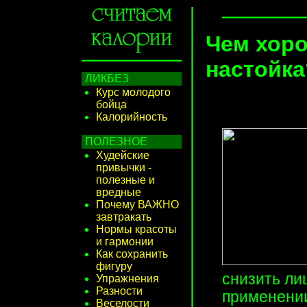
Чем хор
настойка
ЛИКБЕЗ
Курс молодого
бойца
Калорийность
ПОЛЕЗНОЕ
Худейские
привычки -
полезные и
вредные
Почему ВАЖНО
завтракать
Нормы красоты
и гармонии
Как сохранить
фигуру
снизить ли
Упражнения
Разности
применении
Веселости