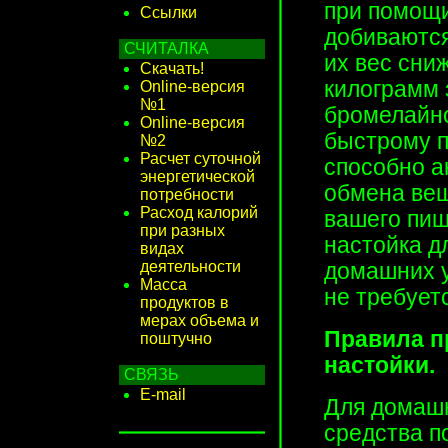
при помощи
Ссылки
добиваются
СЧИТАЛКА
их вес сни
Скачать!
килограмм 
Online-версия
№1
бромелайно
Online-версия
быстрому п
№2
Расчет суточной
способно а
энергетической
обмена вещ
потребности
Расход калорий
вашего пищ
при разных
настойка д
видах
деятельности
домашних у
Масса
не требует
продуктов в
мерах объема и
Правила п
поштучно
настойки.
СВЯЗЬ
E-mail
Для домашн
средства п