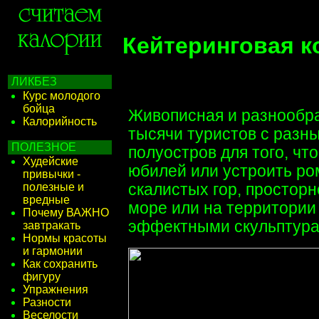
Кейтеринговая к
ЛИКБЕЗ
Курс молодого
бойца
Живописная и разнообра
Калорийность
тысячи туристов с разны
ПОЛЕЗНОЕ
полуостров для того, ч
Худейские
юбилей или устроить ро
привычки -
полезные и
скалистых гор, простор
вредные
море или на территории
Почему ВАЖНО
эффектными скульптура
завтракать
Нормы красоты
и гармонии
Как сохранить
фигуру
Упражнения
Разности
Веселости